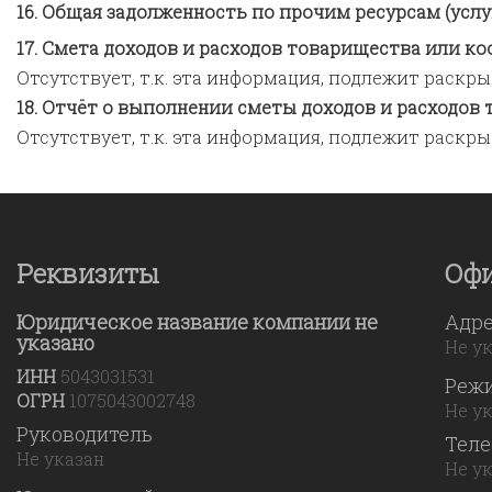
Общая задолженность по прочим ресурсам (услу
Смета доходов и расходов товарищества или ко
Отсутствует, т.к. эта информация, подлежит раск
Отчёт о выполнении сметы доходов и расходов 
Отсутствует, т.к. эта информация, подлежит раск
Реквизиты
Оф
Юридическое название компании не
Адр
указано
Не у
ИНН
5043031531
Реж
ОГРН
1075043002748
Не у
Руководитель
Тел
Не указан
Не у