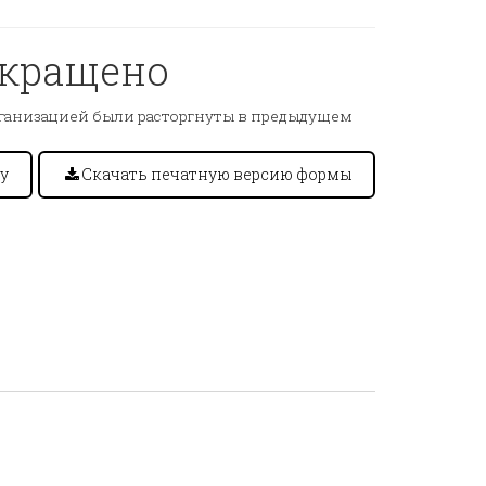
екращено
ганизацией были расторгнуты в предыдущем
у
Скачать печатную версию формы