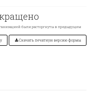
екращено
ганизацией были расторгнуты в предыдущем
у
Скачать печатную версию формы