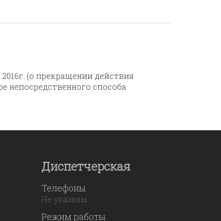
.2016г. (о прекращении действия
оре непосредственного способа
Диспетчерская
Телефоны
Не указаны
Режим работы