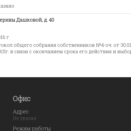
казано
терины Дашковой, д. 40
.
16 г.
окол общего собрания собственников №4-оч. от 30.01
015г. в связи с окончанием срока его действия и выб
Офис
Адрес
Не указан
Режим работы