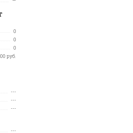
—
т
0
0
0
,00 руб.
---
---
---
---