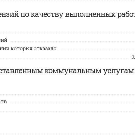
ензий по качеству выполненных рабо
зий
ении которых отказано
0
оставленным коммунальным услугам
ств