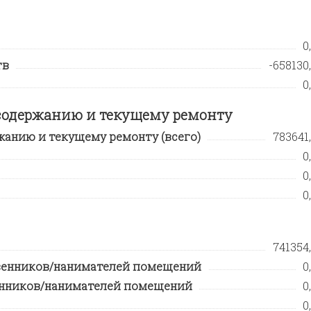
0
тв
-658130,
0
о содержанию и текущему ремонту
ржанию и текущему ремонту (всего)
783641,
0
0
0
741354,
твенников/нанимателей помещений
0
венников/нанимателей помещений
0
0