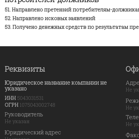
Направлено претензий потребителям-должника
Направлено исковых заявлений
Получено денежных средств по результатам пр
Реквизиты
Оф
Юридическое название компании не
Адр
указано
Не у
ИНН
5043031531
Реж
ОГРН
1075043002748
Не у
Руководитель
Тел
Не указан
Не у
Юридический адрес
Фак