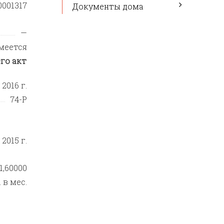
0001317
Документы дома
—
меется
го акт
2016 г.
74-Р
 2015 г.
1,60000
 в мес.