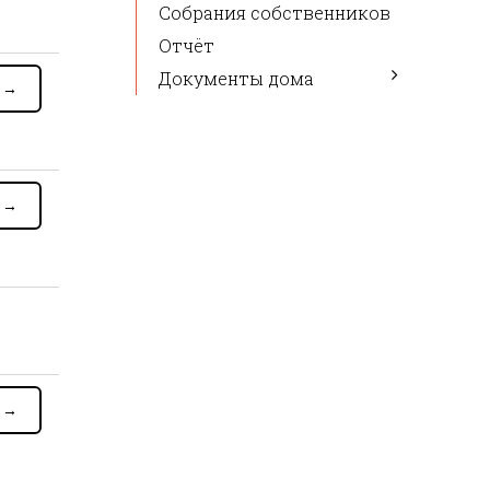
Собрания собственников
Отчёт
Документы дома
я
→
я
→
я
→