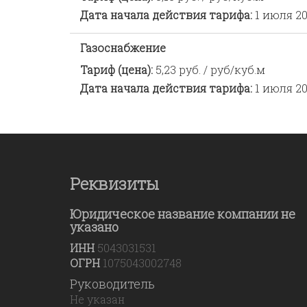
Дата начала действия тарифа:
1 июля 20
Газоснабжение
Тариф (цена):
5,23 руб. / руб/куб.м
Дата начала действия тарифа:
1 июля 20
Реквизиты
Юридическое название компании не
указано
ИНН
5043031531
ОГРН
1075043002748
Руководитель
Не указан