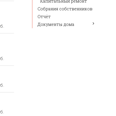
Капитальный ремонт
Собрания собственников
Отчёт
Документы дома
б.
б.
б.
б.