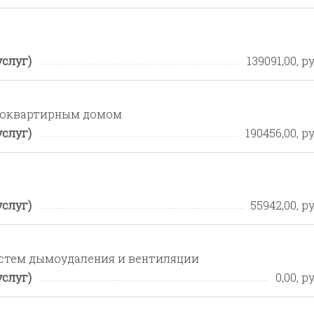
услуг)
139091,00, ру
огоквартирным домом
услуг)
190456,00, ру
услуг)
55942,00, ру
истем дымоудаления и вентиляции
услуг)
0,00, ру