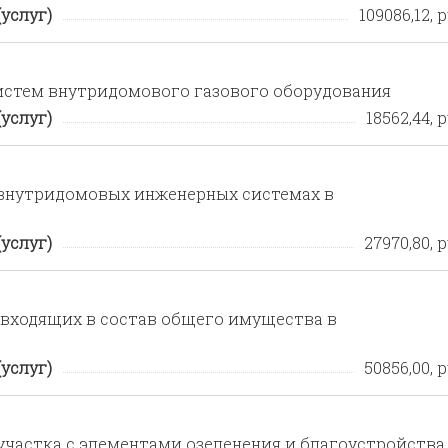
услуг)
109086,12, р
истем внутридомового газового оборудования
услуг)
18562,44, р
 внутридомовых инженерных системах в
услуг)
27970,80, р
входящих в состав общего имущества в
услуг)
50856,00, р
частка с элементами озеленения и благоустройства,