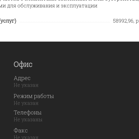
и для обслуживания и эксплуатации
услуг)
58992,96, р
Офис
Адрес
Не указан
Режим работы
Не указан
Телефоны
Не указаны
Факс
Не указан