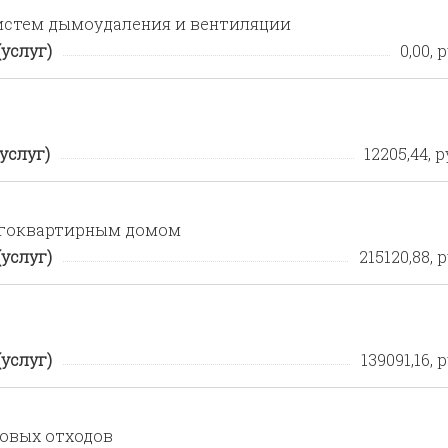
истем дымоудаления и вентиляции
услуг)
0,00, р
услуг)
12205,44, р
огоквартирным домом
услуг)
215120,88, р
услуг)
139091,16, р
овых отходов