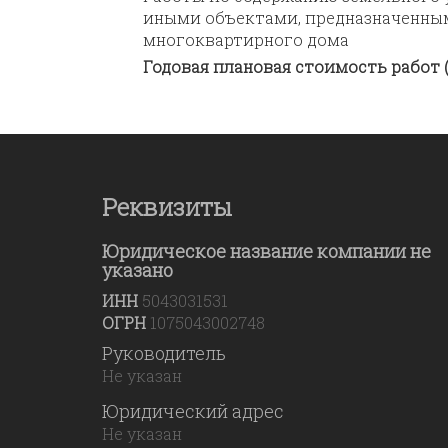
иными объектами, предназначенным
многоквартирного дома
Годовая плановая стоимость работ (
Реквизиты
Юридическое название компании не
указано
ИНН
5043031531
ОГРН
1075043002748
Руководитель
Не указан
Юридический адрес
Не указан