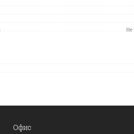
и
Не
Офис