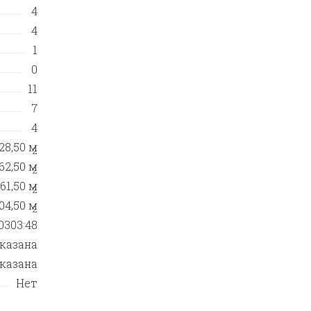
4
4
1
0
11
7
4
28,50 м
2
62,50 м
2
61,50 м
2
04,50 м
2
0303:48
указана
указана
Нет