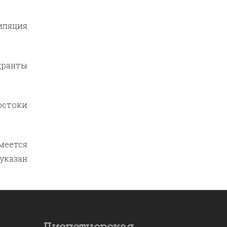
иляция
дранты
остоки
меется
 указан