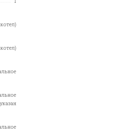
1
котел)
котел)
альное
альное
 указан
альное