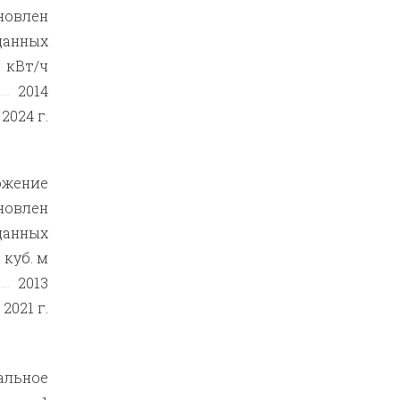
новлен
данных
кВт/ч
2014
2024 г.
бжение
новлен
данных
куб. м
2013
 2021 г.
альное