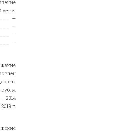
пление
ебуется
—
—
—
—
бжение
новлен
данных
куб. м
2014
2019 г.
бжение