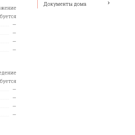
Документы дома
бжение
ебуется
—
—
—
—
едение
ебуется
—
—
—
—