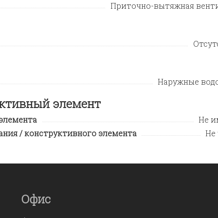
Приточно-вытяжная вент
Отсут
Наружные вод
уктивный элемент
 элемента
Не и
ния / конструктивного элемента
Не
Офис