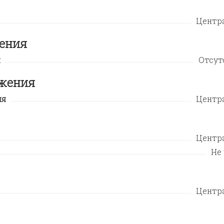
Центр
жения
я
Отсут
бжения
ия
Центр
Центр
Не
Центр