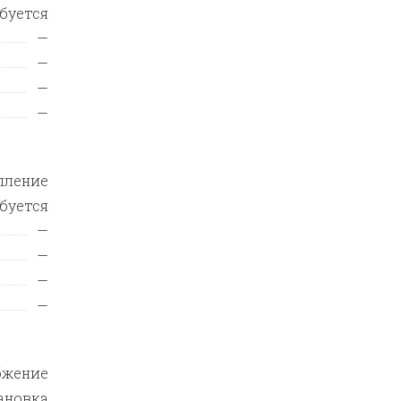
ебуется
—
—
—
—
пление
ебуется
—
—
—
—
бжение
ановка