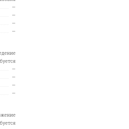
—
—
—
—
едение
ебуется
—
—
—
—
бжение
ебуется