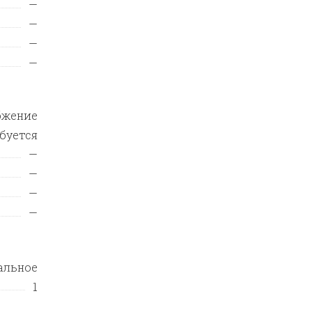
—
—
—
—
бжение
ебуется
—
—
—
—
альное
1