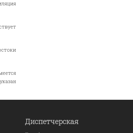
иляция
ствует
остоки
меется
 указан
Диспетчерская