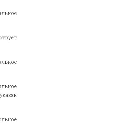
альное
ствует
альное
альное
 указан
альное