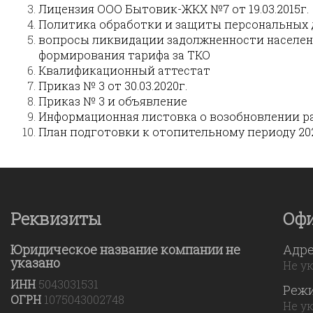
Лицензия ООО Бытовик-ЖКХ №7 от 19.03.2015г.
Политика обработки и защиты персональных
вопросы ликвидации задолжненности населения
формирования тарифа за ТКО
Квалификационный аттестат
Приказ № 3 от 30.03.2020г.
Приказ № 3 и объявление
Информационная листовка о возобновлении 
План подготовки к отопительному периоду 2026
Реквизиты
Оф
Юридическое название компании не
Адр
указано
Не у
ИНН
5043031531
Реж
ОГРН
1075043002748
Не у