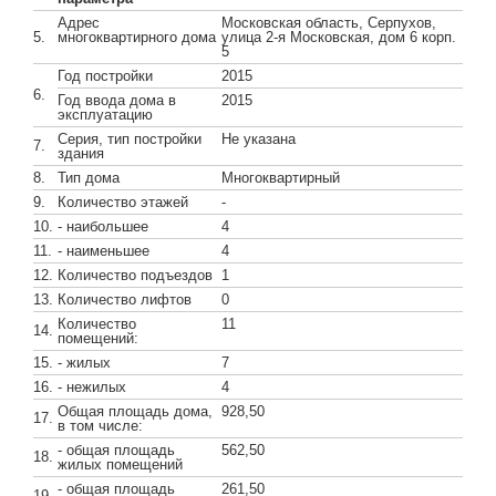
Адрес
Московская область, Серпухов,
5.
многоквартирного дома
улица 2-я Московская, дом 6 корп.
5
Год постройки
2015
6.
Год ввода дома в
2015
эксплуатацию
Серия, тип постройки
Не указана
7.
здания
8.
Тип дома
Многоквартирный
9.
Количество этажей
-
10.
- наибольшее
4
11.
- наименьшее
4
12.
Количество подъездов
1
13.
Количество лифтов
0
Количество
11
14.
помещений:
15.
- жилых
7
16.
- нежилых
4
Общая площадь дома,
928,50
17.
в том числе:
- общая площадь
562,50
18.
жилых помещений
- общая площадь
261,50
19.