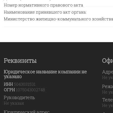
Номер нормативного правового акта
Наименование принявшего акт органа:
Министерство жилищно-коммунального хозяйства
Реквизиты
Оф
Юридическое название компании не
Адр
указано
Не у
ИНН
5043031531
Реж
ОГРН
1075043002748
Не у
Руководитель
Тел
Не указан
Не у
Юридический адрес